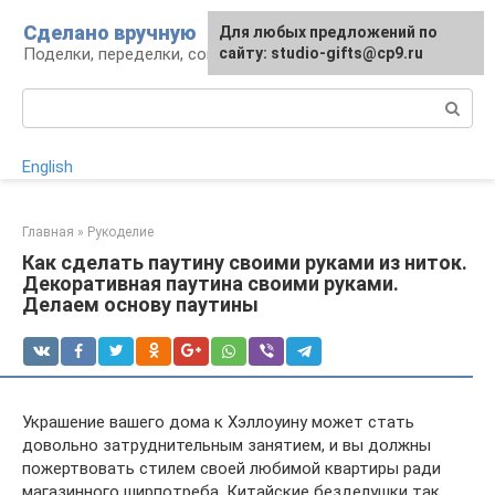
Перейти
Сделано вручную
Для любых предложений по
к
Поделки, переделки, советы мастерам
сайту: studio-gifts@cp9.ru
контенту
Поиск:
English
Главная
»
Рукоделие
Как сделать паутину своими руками из ниток.
Декоративная паутина своими руками.
Делаем основу паутины
Украшение вашего дома к Хэллоуину может стать
довольно затруднительным занятием, и вы должны
пожертвовать стилем своей любимой квартиры ради
магазинного ширпотреба. Китайские безделушки так