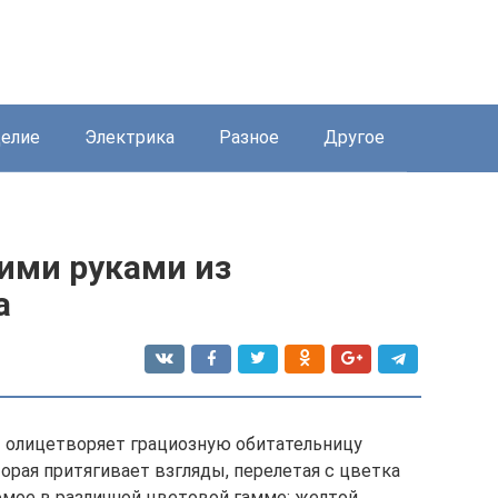
елие
Электрика
Разное
Другое
ими руками из
а
 олицетворяет грациозную обитательницу
торая притягивает взгляды, перелетая с цветка
омое в различной цветовой гамме: желтой,