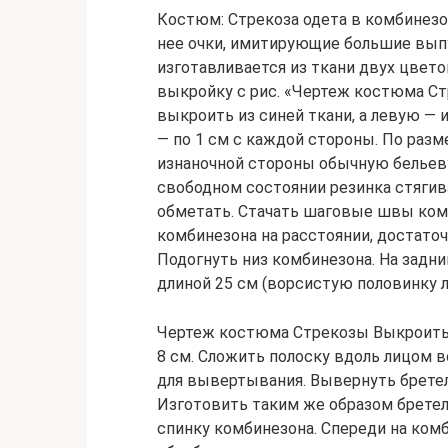
Костюм: Стрекоза одета в комбинезон
нее очки, имитирующие большие вып
изготавливается из ткани двух цвето
выкройку с рис. «Чертеж костюма Ст
выкроить из синей ткани, а левую — 
— по 1 см с каждой стороны. По раз
изнаночной стороны обычную бельевую
свободном состоянии резинка стягив
обметать. Стачать шаговые швы комб
комбинезона на расстоянии, достаточ
Подогнуть низ комбинезона. На задн
длиной 25 см (ворсистую половинку л
Чертеж костюма Стрекозы Выкроить и
8 см. Сложить полоску вдоль лицом в
для вывертывания. Вывернуть бретел
Изготовить таким же образом бретель
спинку комбинезона. Спереди на комб