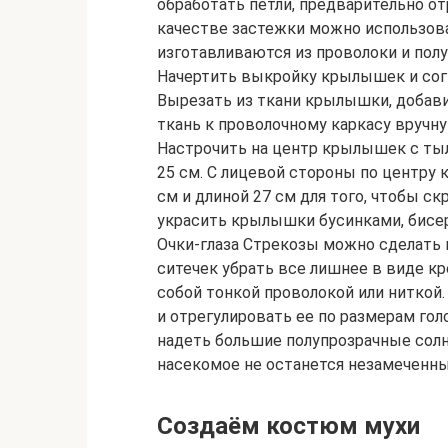
обработать петли, предварительно от
качестве застежки можно использова
изготавливаются из проволоки и полупр
Начертить выкройку крылышек и согн
Вырезать из ткани крылышки, добави
ткань к проволочному каркасу вручн
Настрочить на центр крылышек с тыл
25 см. С лицевой стороны по центру
см и длиной 27 см для того, чтобы с
украсить крылышки бусинками, бисер
Очки-глаза Стрекозы можно сделать и
ситечек убрать все лишнее в виде кре
собой тонкой проволокой или ниткой
и отрегулировать ее по размерам голо
надеть большие полупрозрачные солн
насекомое не останется незамеченны
Создаём костюм мухи