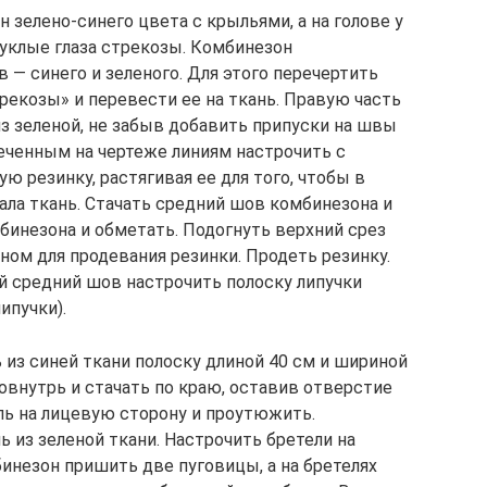
 зелено-синего цвета с крыльями, а на голове у
уклые глаза стрекозы. Комбинезон
в — синего и зеленого. Для этого перечертить
рекозы» и перевести ее на ткань. Правую часть
из зеленой, не забыв добавить припуски на швы
меченным на чертеже линиям настрочить с
 резинку, растягивая ее для того, чтобы в
ала ткань. Стачать средний шов комбинезона и
инезона и обметать. Подогнуть верхний срез
ном для продевания резинки. Продеть резинку.
ий средний шов настрочить полоску липучки
ипучки).
з синей ткани полоску длиной 40 см и шириной
овнутрь и стачать по краю, оставив отверстие
ь на лицевую сторону и проутюжить.
 из зеленой ткани. Настрочить бретели на
инезон пришить две пуговицы, а на бретелях