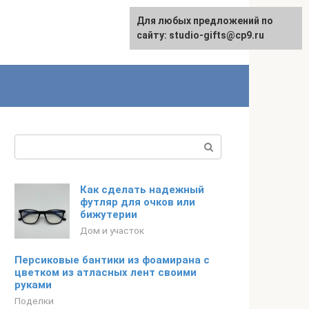
Для любых предложений по
English
сайту: studio-gifts@cp9.ru
Поиск:
Как сделать надежный
футляр для очков или
бижутерии
Дом и участок
Персиковые бантики из фоамирана с
цветком из атласных лент своими
руками
Поделки