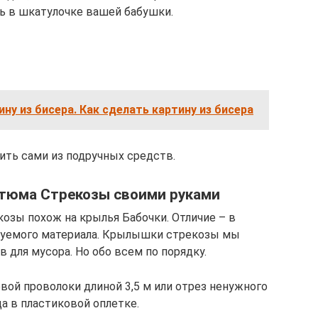
сь в шкатулочке вашей бабушки.
ину из бисера. Как сделать картину из бисера
ть сами из подручных средств.
стюма Стрекозы своими руками
озы похож на крылья Бабочки. Отличие – в
зуемого материала. Крылышки стрекозы мы
 для мусора. Но обо всем по порядку.
вой проволоки длиной 3,5 м или отрез ненужного
а в пластиковой оплетке.