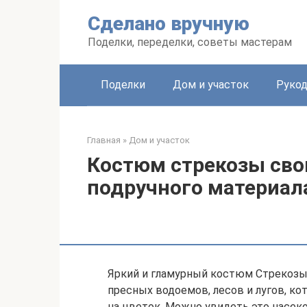
Перейти
Сделано вручную
к
контенту
Поделки, переделки, советы мастерам
Поделки
Дом и участок
Рукод
Главная
»
Дом и участок
Костюм стрекозы сво
подручного материал
Яркий и гламурный костюм Стрекозы
пресных водоемов, лесов и лугов, ко
на цветок. Можно увидеть это насек