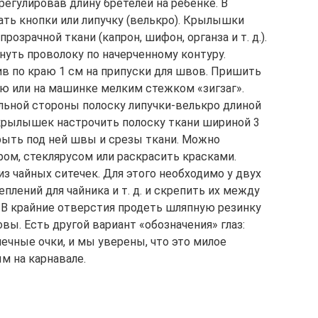
регулировав длину бретелей на ребенке. В
ть кнопки или липучку (велькро). Крылышки
озрачной ткани (капрон, шифон, органза и т. д.).
уть проволоку по начерченному контуру.
в по краю 1 см на припуски для швов. Пришить
ую или на машинке мелким стежком «зигзаг».
ьной стороны полоску липучки-велькро длиной
 крылышек настрочить полоску ткани шириной 3
крыть под ней швы и срезы ткани. Можно
ом, стеклярусом или раскрасить красками.
з чайных ситечек. Для этого необходимо у двух
плений для чайника и т. д. и скрепить их между
. В крайние отверстия продеть шляпную резинку
вы. Есть другой вариант «обозначения» глаз:
ечные очки, и мы уверены, что это милое
м на карнавале.