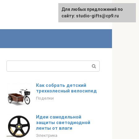
Для любых предложений по
English
сайту: studio-gifts@cp9.ru
Поиск:
Как собрать детский
трехколесный велосипед
Поделки
Идеи самодельной
защиты светодиодной
ленты от влаги
Электрика