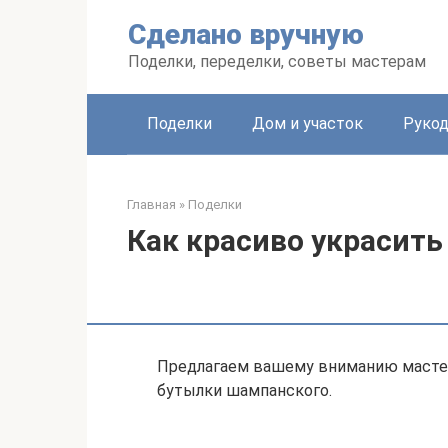
Перейти
Сделано вручную
к
контенту
Поделки, переделки, советы мастерам
Поделки
Дом и участок
Рукод
Главная
»
Поделки
Как красиво украсит
Предлагаем вашему вниманию мастер
бутылки шампанского.