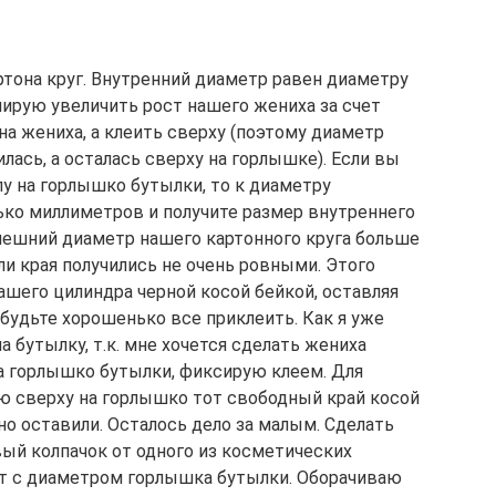
ртона круг. Внутренний диаметр равен диаметру
нирую увеличить рост нашего жениха за счет
на жениха, а клеить сверху (поэтому диаметр
лась, а осталась сверху на горлышке). Если вы
у на горлышко бутылки, то к диаметру
ко миллиметров и получите размер внутреннего
о внешний диаметр нашего картонного круга больше
сли края получились не очень ровными. Этого
ашего цилиндра черной косой бейкой, оставляя
будьте хорошенько все приклеить. Как я уже
на бутылку, т.к. мне хочется сделать жениха
на горлышко бутылки, фиксирую клеем. Для
ю сверху на горлышко тот свободный край косой
о оставили. Осталось дело за малым. Сделать
вый колпачок от одного из косметических
ет с диаметром горлышка бутылки. Оборачиваю