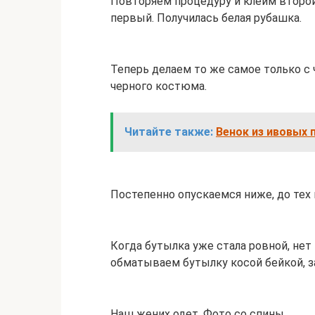
Повторяем процедуру и клеим второй 
первый. Получилась белая рубашка.
Теперь делаем то же самое только с
черного костюма.
Читайте также:
Венок из ивовых 
Постепенно опускаемся ниже, до тех 
Когда бутылка уже стала ровной, нет
обматываем бутылку косой бейкой, з
Наш жених одет. Фото со спины.