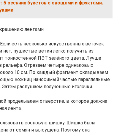
: 5 осенних букетов с овощами и фруктами.
руками
 украшению лентами.
 Если есть несколько искусственных веточек
и нет, пушистые ветки легко получить из
т тонкостенной ПЭТ зелёного цвета. Лучше
без рельефа. Отрезаем четыре одинаковых
й около 10 см. По каждый фрагмент складываем
помощью ножниц наносимый частые параллельные
а. Затем распушаем полученные иголочки.
глой проделываем отверстие, в которое должна
ная лента.
пользовать сосновую шишку. Шишка была
ена от семян и высушена. Поэтому она