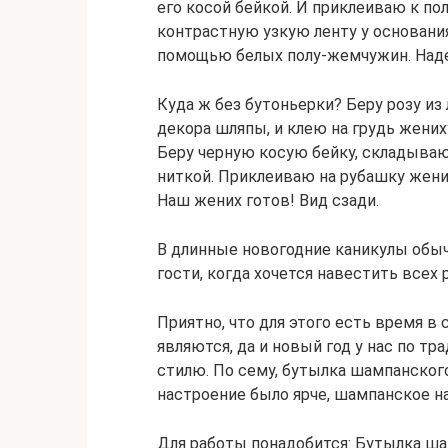
его косой бейкой. И приклеиваю к по
контрастную узкую ленту у основани
помощью белых полу-жемчужин. Наде
Куда ж без бутоньерки? Беру розу из
декора шляпы, и клею на грудь жениху
Беру черную косую бейку, складываю
ниткой. Приклеиваю на рубашку жени
Наш жених готов! Вид сзади.
В длинные новогодние каникулы обыч
гости, когда хочется навестить всех
Приятно, что для этого есть время в 
являются, да и новый год у нас по т
стилю. По сему, бутылка шампанского
настроение было ярче, шампанское н
Для работы понадобится: Бутылка шам