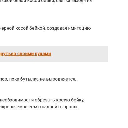
слой белой косой бейки, слегка заходя на
 черной косой бейкой, создавая имитацию
прутьев своими руками
пор, пока бутылка не выровняется.
 необходимости обрезать косую бейку,
акрепляем клеем с задней стороны.