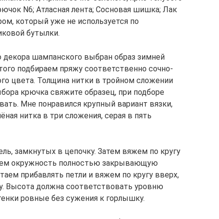
Крючок N6; Атласная лента; Сосновая шишка; Лак
ром, который уже не используется по
иковой бутылки.
о декора шампанского выбран образ зимней
этого подбираем пряжу соответственно сочно-
рого цвета. Толщина нитки в тройном сложении
ыбора крючка свяжите образец, при подборе
вать. Мне понравился крупный вариант вязки,
ёная нитка в три сложения, серая в пять
ль, замкнутых в цепочку. Затем вяжем по кругу
чаем окружность полностью закрывающую
таем прибавлять петли и вяжем по кругу вверх,
у. Высота должна соответствовать уровню
енки ровные без сужения к горлышку.