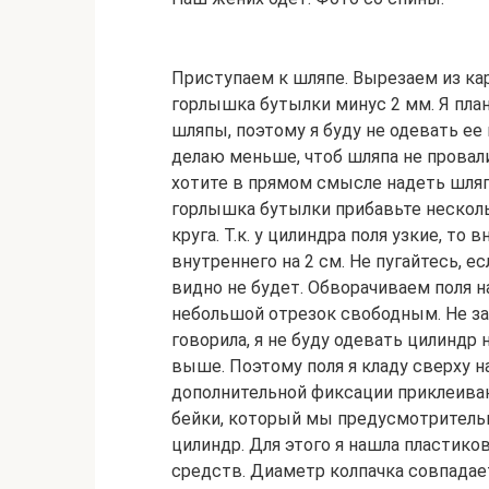
Приступаем к шляпе. Вырезаем из ка
горлышка бутылки минус 2 мм. Я пла
шляпы, поэтому я буду не одевать ее 
делаю меньше, чтоб шляпа не провали
хотите в прямом смысле надеть шляп
горлышка бутылки прибавьте несколь
круга. Т.к. у цилиндра поля узкие, т
внутреннего на 2 см. Не пугайтесь, е
видно не будет. Обворачиваем поля н
небольшой отрезок свободным. Не за
говорила, я не буду одевать цилиндр 
выше. Поэтому поля я кладу сверху 
дополнительной фиксации приклеива
бейки, который мы предусмотрительн
цилиндр. Для этого я нашла пластико
средств. Диаметр колпачка совпада