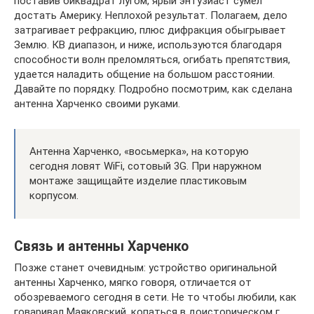
поставив биквадрат лугом, ярый энтузиаст сумел
достать Америку. Неплохой результат. Полагаем, дело
затрагивает рефракцию, плюс дифракция обыгрывает
Землю. КВ диапазон, и ниже, используются благодаря
способности волн преломляться, огибать препятствия,
удается наладить общение на большом расстоянии.
Давайте по порядку. Подробно посмотрим, как сделана
антенна Харченко своими руками.
Антенна Харченко, «восьмерка», на которую
сегодня ловят WiFi, сотовый 3G. При наружном
монтаже защищайте изделие пластиковым
корпусом.
Связь и антенны Харченко
Позже станет очевидным: устройство оригинальной
антенны Харченко, мягко говоря, отличается от
обозреваемого сегодня в сети. Не то чтобы любили, как
говаривал Маяковский, копаться в доисторическом г….,