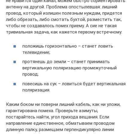
не нравится один канал, можем быстро сориентировать
антенну на другой. Проблема опостылевшая: лишний
провод, который излишен полезным нуждам, придется
либо обрезать, либо смотать бухтой, разместить так,
чтобы не создавалось помех приему. А сие не такая
тривиальная задача, как кажется первому встречному:
положишь горизонтально – станет ловить
телевидение;
протянешь до земли – станет принимать
вертикальную поляризацию промежуточный
провод;
повесишь на сук – ловиться будет вертикальная
поляризация.
Каким боком ни поверни лишний кабель, как ни уложи,
гарантирована помеха. Проверьте азимуты,
постарайтесь найти, угол прихода вещания. Если
направление единственное, обматываем проводом
длинную палку, размещаем перпендикулярно линии