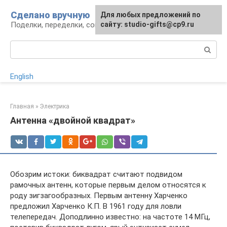
Перейти
Сделано вручную
Для любых предложений по
к
Поделки, переделки, советы мастерам
сайту: studio-gifts@cp9.ru
контенту
Поиск:
English
Главная
»
Электрика
Антенна «двойной квадрат»
Обозрим истоки: биквадрат считают подвидом
рамочных антенн, которые первым делом относятся к
роду зигзагообразных. Первым антенну Харченко
предложил Харченко К.П. В 1961 году для ловли
телепередач. Доподлинно известно: на частоте 14 МГц,