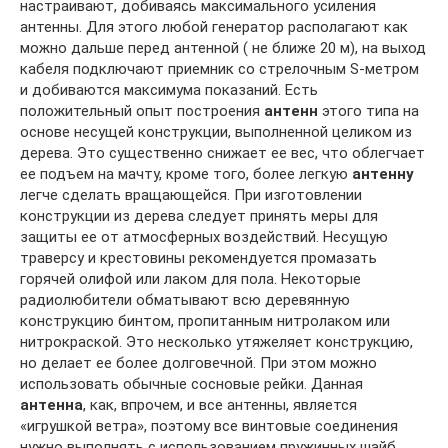
настраивают, добиваясь максимального усиления
антенны. Для этого любой генератор располагают как
можно дальше перед антенной ( не ближе 20 м), на выход
кабеля подключают приемник со стрелочным S-метром
и добиваются максимума показаний. Есть
положительный опыт построения
антенн
этого типа на
основе несущей конструкции, выполненной целиком из
дерева. Это существенно снижает ее вес, что облегчает
ее подъем на мачту, кроме того, более легкую
антенну
легче сделать вращающейся. При изготовлении
конструкции из дерева следует принять меры для
защиты ее от атмосферных воздействий. Несущую
траверсу и крестовины рекомендуется промазать
горячей олифой или лаком для пола. Некоторые
радиолюбители обматывают всю деревянную
конструкцию бинтом, пропитанным нитролаком или
нитрокраской. Это несколько утяжеляет конструкцию,
но делает ее более долговечной. При этом можно
использовать обычные сосновые рейки. Данная
антенна
, как, впрочем, и все антенны, является
«игрушкой ветра», поэтому все винтовые соединения
нужно выполнять с использованием пружинных шайб,