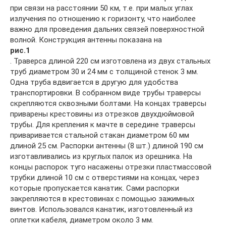
при связи на расстоянии 50 км, т.е. при малых углах
излучения по отношению к горизонту, что наиболее
важно для проведения дальних связей поверхностной
волной. Конструкция антенны показана на
рис.1
. Траверса длиной 220 см изготовлена из двух стальных
труб диаметром 30 и 24 мм с толщиной стенок 3 мм.
Одна труба вдвигается в другую для удобства
транспортировки. В собранном виде трубы траверсы
скрепляются сквозными болтами. На концах траверсы
приварены крестовины из отрезков двухдюймовой
трубы. Для крепления к мачте в середине траверсы
приваривается стальной стакан диаметром 60 мм
длиной 25 см. Распорки антенны (8 шт.) длиной 190 см
изготавливались из круглых палок из орешника. На
концы распорок туго насажены отрезки пластмассовой
трубки длиной 10 см с отверстиями на концах, через
которые пропускается канатик. Сами распорки
закрепляются в крестовинах с помощью зажимных
винтов. Использовался канатик, изготовленный из
оплетки кабеля, диаметром около 3 мм.