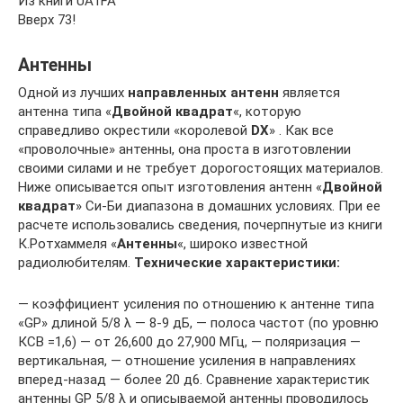
Из книги UA1FA
Вверх 73!
Антенны
Одной из лучших
направленных антенн
является
антенна типа «
Двойной квадрат
«, которую
справедливо окрестили «королевой
DX
» . Как все
«проволочные» антенны, она проста в изготовлении
своими силами и не требует дорогостоящих материалов.
Ниже описывается опыт изготовления антенн «
Двойной
квадрат
» Си-Би диапазона в домашних условиях. При ее
расчете использовались сведения, почерпнутые из книги
К.Ротхаммеля «
Антенны
«, широко известной
радиолюбителям.
Технические характеристики:
— коэффициент усиления по отношению к антенне типа
«GP» длиной 5/8 λ — 8-9 дБ, — полоса частот (по уровню
КСВ =1,6) — от 26,600 до 27,900 МГц, — поляризация —
вертикальная, — отношение усиления в направлениях
вперед-назад — более 20 д6. Сравнение характеристик
антенны GP 5/8 λ и описываемой антенны проводилось