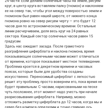
24 части. Если делаем солнечные часы на земле, рисуем
круг, в центр круга вставляем палку (гномон) и наклоняем
ее на север так, чтобы угол между поверхостью земли и
гномоном был равен нашей широте, от нижнего конца
гномона ровно на север рисуем черту — это будет 12
часов дня по астрономическому времени. Остальные
линии расчерчиваем, деля весь круг на 24 равных
сектора. Каждый сектор солнечных часов равен 15
градусам.
Здесь нас ожидает засада. После грамотного
разграфления циферблата и наклона гномона, время
показывающее солнечными часами может отличаться
от времени, которое показывает местное телевидение.
Проблема кроется в декретном времени и часовых
поясах, которые были для удобства созданы
искусственно. Переносимый циферблат с легкостью
решит эту проблему, просто вовернем его, пока время не
будет правильным. С часами, нарисованными на песке
чуть посложнее, этот момент надо учесть при начале
разрисовывания циферблата. Например, можно
отложить разметку циферблата до 12 часов, когда мы и
север без компаса определим и точно главную ось