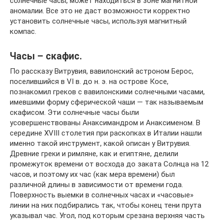
солнечные часы, может находиться в зоне магнитной
аномалии. Все это не даст возможности корректно
установить солнечные часы, используя магнитный
компас.
Часы – скафис.
По рассказу Витрувия, вавилонский астроном Берос,
поселившийся в VI в. до н. э. на острове Косе,
познакомил греков с вавилонскими солнечными часами,
имевшими форму сферической чаши — так называемым
скафисом. Эти солнечные часы были
усовершенствованы Анаксимандром и Анаксименом. В
середине XVIII столетия при раскопках в Италии нашли
именно такой инструмент, какой описан у Витрувия.
Древние греки и римляне, как и египтяне, делили
промежуток времени от восхода до заката Солнца на 12
часов, и поэтому их час (как мера времени) был
различной длины в зависимости от времени года.
Поверхность выемки в солнечных часах и «часовые»
линии на них подбирались так, чтобы конец тени прута
указывал час. Угол, под которым срезана верхняя часть